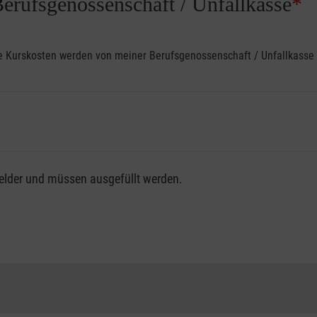
Berufsgenossenschaft / Unfallkasse
*
ine Kurskosten werden von meiner Berufsgenossenschaft / Unfallkas
fsgenossenschaft / Unfallkasse nutzen, beachten Sie bitte, da
felder und müssen ausgefüllt werden.
ng der vollen Kursgebühr als Selbstzahler.
me erhalten Sie bei der für Sie zuständigen Berufsgenossensch