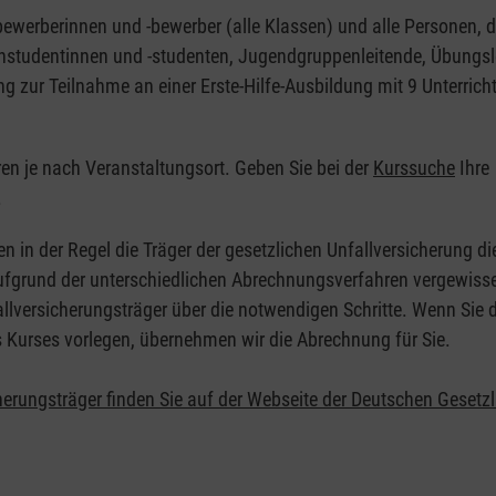
nbewerberinnen und -bewerber (alle Klassen) und alle Personen, d
zinstudentinnen und -studenten, Jugendgruppenleitende, Übungsl
ng zur Teilnahme an einer Erste-Hilfe-Ausbildung mit 9 Unterrich
eren je nach Veranstaltungsort. Geben Sie bei der
Kurssuche
Ihre
.
en in der Regel die Träger der gesetzlichen Unfallversicherung d
 Aufgrund der unterschiedlichen Abrechnungsverfahren vergewisse
allversicherungsträger über die notwendigen Schritte. Wenn Sie d
s Kurses vorlegen, übernehmen wir die Abrechnung für Sie.
herungsträger finden Sie auf der Webseite der Deutschen Gesetz