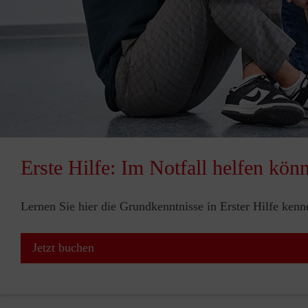
Erste Hilfe: Im Notfall helfen kön
Lernen Sie hier die Grundkenntnisse in Erster Hilfe ken
Jetzt buchen