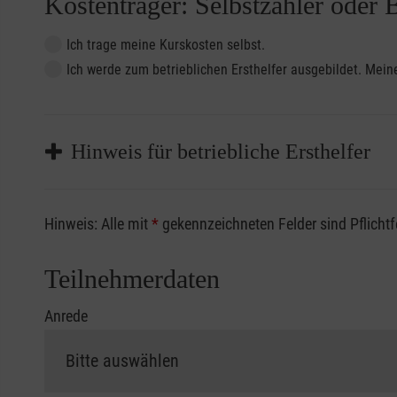
Kostenträger: Selbstzahler oder 
Ich trage meine Kurskosten selbst.
Ich werde zum betrieblichen Ersthelfer ausgebildet. Me
Hinweis für betriebliche Ersthelfer
Sofern Sie ein Kostenübernahmeverfahren Ihrer Beru
Hinweis: Alle mit
*
gekennzeichneten Felder sind Pflicht
vorliegen müssen. Andernfalls erfolgt eine Abrechnu
Die notwendigen Formulare für die Kostenübernah
Teilnehmerdaten
Anrede