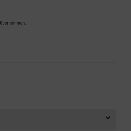
se übernommen.
ss die Abrechnungsunterlagen spätestens zu Kursbeginn
aft oder Unfallkasse.