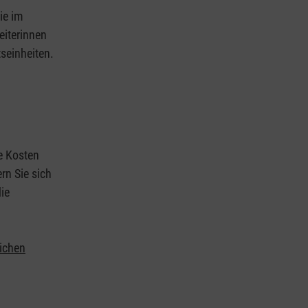
ie im
eiterinnen
tseinheiten.
ie Kosten
rn Sie sich
ie
lichen