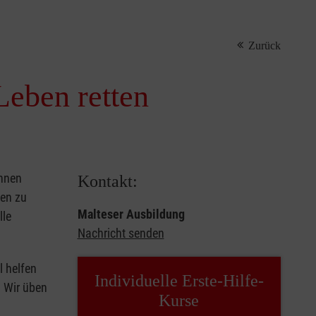
Zurück
Leben retten
önnen
Kontakt:
sen zu
Malteser Ausbildung
lle
Nachricht senden
l helfen
Individuelle Erste-Hilfe-
. Wir üben
Kurse