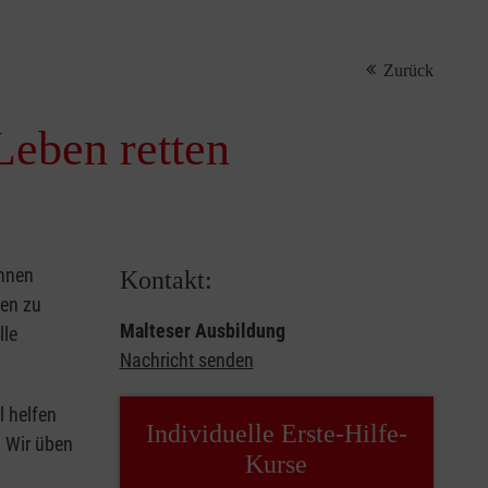
Zurück
Leben retten
önnen
Kontakt:
sen zu
Malteser Ausbildung
lle
Nachricht senden
l helfen
Individuelle Erste-Hilfe-
. Wir üben
Kurse