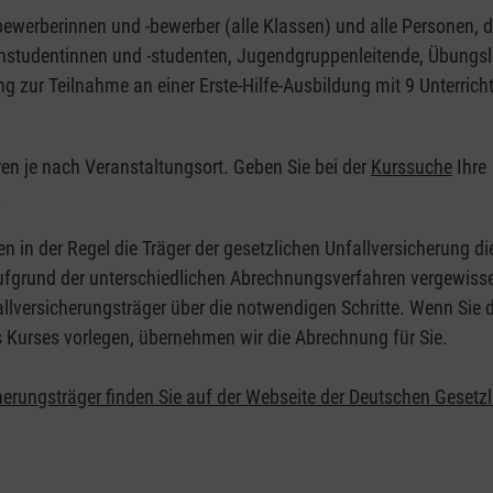
nbewerberinnen und -bewerber (alle Klassen) und alle Personen, d
zinstudentinnen und -studenten, Jugendgruppenleitende, Übungsl
ng zur Teilnahme an einer Erste-Hilfe-Ausbildung mit 9 Unterrich
eren je nach Veranstaltungsort. Geben Sie bei der
Kurssuche
Ihre
.
en in der Regel die Träger der gesetzlichen Unfallversicherung d
 Aufgrund der unterschiedlichen Abrechnungsverfahren vergewisse
allversicherungsträger über die notwendigen Schritte. Wenn Sie d
s Kurses vorlegen, übernehmen wir die Abrechnung für Sie.
herungsträger finden Sie auf der Webseite der Deutschen Gesetz