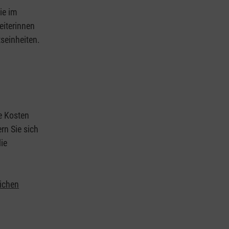
ie im
eiterinnen
tseinheiten.
ie Kosten
rn Sie sich
ie
lichen