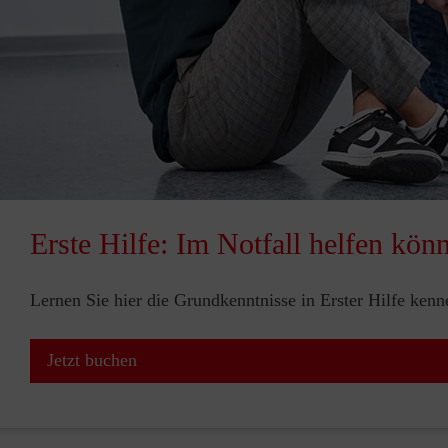
Erste Hilfe: Im Notfall helfen kön
Lernen Sie hier die Grundkenntnisse in Erster Hilfe ken
Jetzt buchen