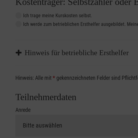
Kostenträger: Selbstzahler oder 
Ich trage meine Kurskosten selbst.
Ich werde zum betrieblichen Ersthelfer ausgebildet. Me
Hinweis für betriebliche Ersthelfer
Sofern Sie ein Kostenübernahmeverfahren Ihrer Beru
Hinweis: Alle mit
*
gekennzeichneten Felder sind Pflicht
vorliegen müssen. Andernfalls erfolgt eine Abrechnu
Die notwendigen Formulare für die Kostenübernah
Teilnehmerdaten
Anrede