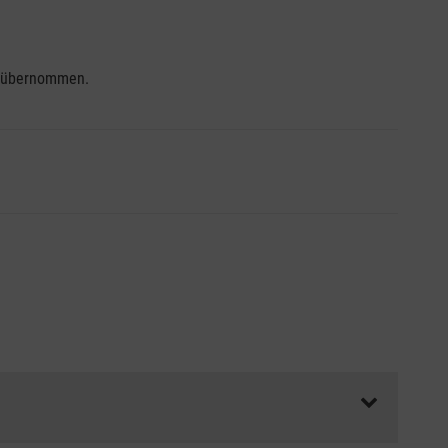
se übernommen.
ss die Abrechnungsunterlagen spätestens zu Kursbeginn
aft oder Unfallkasse.