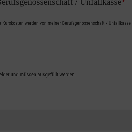
Berufsgenossenschaft / Unfallkasse
*
ine Kurskosten werden von meiner Berufsgenossenschaft / Unfallkas
fsgenossenschaft / Unfallkasse nutzen, beachten Sie bitte, da
felder und müssen ausgefüllt werden.
ng der vollen Kursgebühr als Selbstzahler.
me erhalten Sie bei der für Sie zuständigen Berufsgenossensch