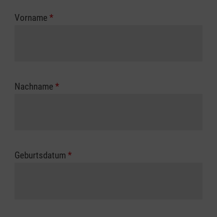
zuständigen Berufsgenossenschaft oder
Vorname
*
Unfallkasse.
Nachname
*
Geburtsdatum
*