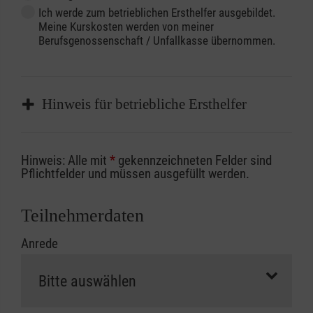
Ich werde zum betrieblichen Ersthelfer ausgebildet.
Meine Kurskosten werden von meiner
Berufsgenossenschaft / Unfallkasse übernommen.
Hinweis für betriebliche Ersthelfer
Sofern Sie ein Kostenübernahmeverfahren
Hinweis: Alle mit
*
gekennzeichneten Felder sind
Ihrer Berufsgenossenschaft / Unfallkasse
Pflichtfelder und müssen ausgefüllt werden.
nutzen, beachten Sie bitte, dass die
Abrechnungsunterlagen spätestens zu
Teilnehmerdaten
Kursbeginn vorliegen müssen. Andernfalls
Anrede
erfolgt eine Abrechnung der vollen Kursgebühr
als Selbstzahler.
Die notwendigen Formulare für die
Kostenübernahme erhalten Sie bei der für Sie