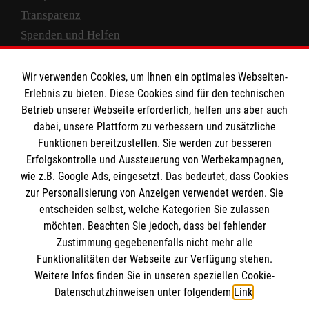
Transparenz
Spenden und Helfen
Spendenkonto
Wir verwenden Cookies, um Ihnen ein optimales Webseiten-
Empfänger: Malteser Hilfsdienst e.V.
Erlebnis zu bieten. Diese Cookies sind für den technischen
Betrieb unserer Webseite erforderlich, helfen uns aber auch
IBAN: DE10 3706 0120 1201 2000 12
dabei, unsere Plattform zu verbessern und zusätzliche
BIC: GENODED 1PA7
Funktionen bereitzustellen. Sie werden zur besseren
Erfolgskontrolle und Aussteuerung von Werbekampagnen,
wie z.B. Google Ads, eingesetzt. Das bedeutet, dass Cookies
zur Personalisierung von Anzeigen verwendet werden. Sie
entscheiden selbst, welche Kategorien Sie zulassen
möchten. Beachten Sie jedoch, dass bei fehlender
Zustimmung gegebenenfalls nicht mehr alle
Funktionalitäten der Webseite zur Verfügung stehen.
Weitere Infos finden Sie in unseren speziellen Cookie-
Newsletter abonnieren
Datenschutzhinweisen unter folgendem
Link
.