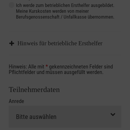
Ich werde zum betrieblichen Ersthelfer ausgebildet.
Meine Kurskosten werden von meiner
Berufsgenossenschaft / Unfallkasse übernommen.
Hinweis für betriebliche Ersthelfer
Sofern Sie ein Kostenübernahmeverfahren
Hinweis: Alle mit
*
gekennzeichneten Felder sind
Ihrer Berufsgenossenschaft / Unfallkasse
Pflichtfelder und müssen ausgefüllt werden.
nutzen, beachten Sie bitte, dass die
Abrechnungsunterlagen spätestens zu
Teilnehmerdaten
Kursbeginn vorliegen müssen. Andernfalls
Anrede
erfolgt eine Abrechnung der vollen Kursgebühr
als Selbstzahler.
Die notwendigen Formulare für die
Kostenübernahme erhalten Sie bei der für Sie