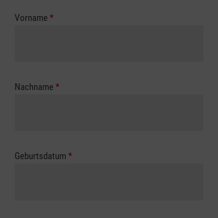
zuständigen Berufsgenossenschaft oder
Vorname
*
Unfallkasse.
Nachname
*
Geburtsdatum
*