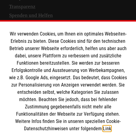
Transparenz
Spenden und Helfen
Spendenkonto
Wir verwenden Cookies, um Ihnen ein optimales Webseiten-
Empfänger: Malteser Hilfsdienst e.V.
Erlebnis zu bieten. Diese Cookies sind für den technischen
Betrieb unserer Webseite erforderlich, helfen uns aber auch
IBAN: DE10 3706 0120 1201 2000 12
dabei, unsere Plattform zu verbessern und zusätzliche
BIC: GENODED 1PA7
Funktionen bereitzustellen. Sie werden zur besseren
Erfolgskontrolle und Aussteuerung von Werbekampagnen,
wie z.B. Google Ads, eingesetzt. Das bedeutet, dass Cookies
zur Personalisierung von Anzeigen verwendet werden. Sie
entscheiden selbst, welche Kategorien Sie zulassen
möchten. Beachten Sie jedoch, dass bei fehlender
Zustimmung gegebenenfalls nicht mehr alle
Funktionalitäten der Webseite zur Verfügung stehen.
Weitere Infos finden Sie in unseren speziellen Cookie-
Newsletter abonnieren
Datenschutzhinweisen unter folgendem
Link
.