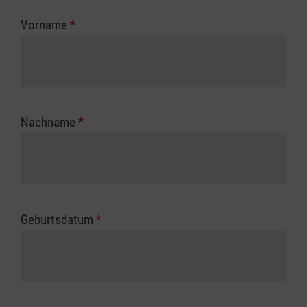
zuständigen Berufsgenossenschaft oder
Vorname
*
Unfallkasse.
Nachname
*
Geburtsdatum
*