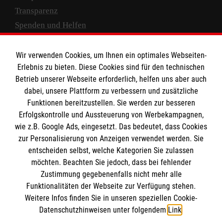
Transparenz
Spenden und Helfen
Spendenkonto
Wir verwenden Cookies, um Ihnen ein optimales Webseiten-
Empfänger: Malteser Hilfsdienst e.V.
Erlebnis zu bieten. Diese Cookies sind für den technischen
Betrieb unserer Webseite erforderlich, helfen uns aber auch
IBAN: DE10 3706 0120 1201 2000 12
dabei, unsere Plattform zu verbessern und zusätzliche
BIC: GENODED 1PA7
Funktionen bereitzustellen. Sie werden zur besseren
Erfolgskontrolle und Aussteuerung von Werbekampagnen,
wie z.B. Google Ads, eingesetzt. Das bedeutet, dass Cookies
zur Personalisierung von Anzeigen verwendet werden. Sie
entscheiden selbst, welche Kategorien Sie zulassen
möchten. Beachten Sie jedoch, dass bei fehlender
Zustimmung gegebenenfalls nicht mehr alle
Funktionalitäten der Webseite zur Verfügung stehen.
Weitere Infos finden Sie in unseren speziellen Cookie-
Newsletter abonnieren
Datenschutzhinweisen unter folgendem
Link
.