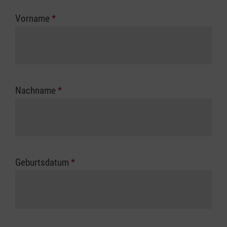
zuständigen Berufsgenossenschaft oder
Vorname
*
Unfallkasse.
Nachname
*
Geburtsdatum
*