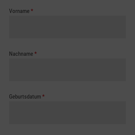
zuständigen Berufsgenossenschaft oder
Vorname
*
Unfallkasse.
Nachname
*
Geburtsdatum
*