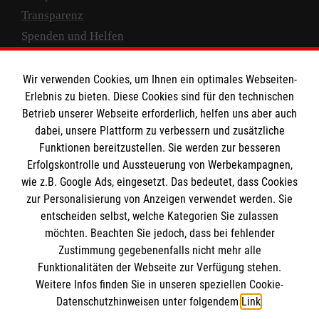
Transparenz
Spenden und Helfen
Spendenkonto
Wir verwenden Cookies, um Ihnen ein optimales Webseiten-
Empfänger: Malteser Hilfsdienst e.V.
Erlebnis zu bieten. Diese Cookies sind für den technischen
Betrieb unserer Webseite erforderlich, helfen uns aber auch
IBAN: DE10 3706 0120 1201 2000 12
dabei, unsere Plattform zu verbessern und zusätzliche
BIC: GENODED 1PA7
Funktionen bereitzustellen. Sie werden zur besseren
Erfolgskontrolle und Aussteuerung von Werbekampagnen,
wie z.B. Google Ads, eingesetzt. Das bedeutet, dass Cookies
zur Personalisierung von Anzeigen verwendet werden. Sie
entscheiden selbst, welche Kategorien Sie zulassen
möchten. Beachten Sie jedoch, dass bei fehlender
Zustimmung gegebenenfalls nicht mehr alle
Funktionalitäten der Webseite zur Verfügung stehen.
Weitere Infos finden Sie in unseren speziellen Cookie-
Newsletter abonnieren
Datenschutzhinweisen unter folgendem
Link
.