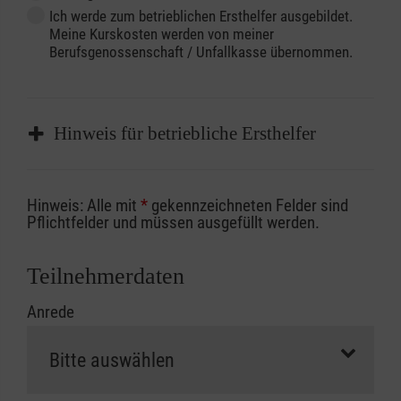
Ich werde zum betrieblichen Ersthelfer ausgebildet.
Meine Kurskosten werden von meiner
Berufsgenossenschaft / Unfallkasse übernommen.
Hinweis für betriebliche Ersthelfer
Sofern Sie ein Kostenübernahmeverfahren
Hinweis: Alle mit
*
gekennzeichneten Felder sind
Ihrer Berufsgenossenschaft / Unfallkasse
Pflichtfelder und müssen ausgefüllt werden.
nutzen, beachten Sie bitte, dass die
Abrechnungsunterlagen spätestens zu
Teilnehmerdaten
Kursbeginn vorliegen müssen. Andernfalls
Anrede
erfolgt eine Abrechnung der vollen Kursgebühr
als Selbstzahler.
Die notwendigen Formulare für die
Kostenübernahme erhalten Sie bei der für Sie