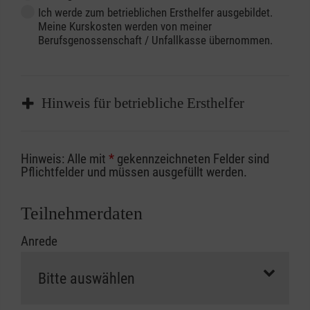
Ich werde zum betrieblichen Ersthelfer ausgebildet.
Meine Kurskosten werden von meiner
Berufsgenossenschaft / Unfallkasse übernommen.
Hinweis für betriebliche Ersthelfer
Sofern Sie ein Kostenübernahmeverfahren
Hinweis: Alle mit
*
gekennzeichneten Felder sind
Ihrer Berufsgenossenschaft / Unfallkasse
Pflichtfelder und müssen ausgefüllt werden.
nutzen, beachten Sie bitte, dass die
Abrechnungsunterlagen spätestens zu
Teilnehmerdaten
Kursbeginn vorliegen müssen. Andernfalls
Anrede
erfolgt eine Abrechnung der vollen Kursgebühr
als Selbstzahler.
Die notwendigen Formulare für die
Kostenübernahme erhalten Sie bei der für Sie