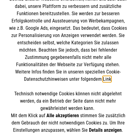
dabei, unsere Plattform zu verbessern und zusätzliche
BIC: GENODED 1PA7
Funktionen bereitzustellen. Sie werden zur besseren
Erfolgskontrolle und Aussteuerung von Werbekampagnen,
wie z.B. Google Ads, eingesetzt. Das bedeutet, dass Cookies
zur Personalisierung von Anzeigen verwendet werden. Sie
entscheiden selbst, welche Kategorien Sie zulassen
möchten. Beachten Sie jedoch, dass bei fehlender
Zustimmung gegebenenfalls nicht mehr alle
Funktionalitäten der Webseite zur Verfügung stehen.
Weitere Infos finden Sie in unseren speziellen Cookie-
Newsletter abonnieren
Datenschutzhinweisen unter folgendem
Link
.
Technisch notwendige Cookies können nicht abgelehnt
Cookies verwalten
|
AGB
|
Impressum
|
Datenschutz
|
werden, da ein Betrieb der Seite dann nicht mehr
Barrierefreiheit
|
Kontakt
|
Sharepoint
|
Mediathek
gewährleistet werden kann.
Mit dem Klick auf
Alle akzeptieren
stimmen Sie zusätzlich
dem Gebrauch der nicht notwendigen Cookies zu. Um Ihre
Einstellungen anzupassen, wählen Sie
Details anzeigen
.