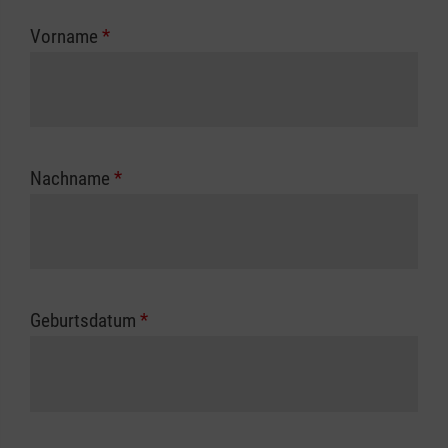
zuständigen Berufsgenossenschaft oder
Vorname
*
Unfallkasse.
Nachname
*
Geburtsdatum
*