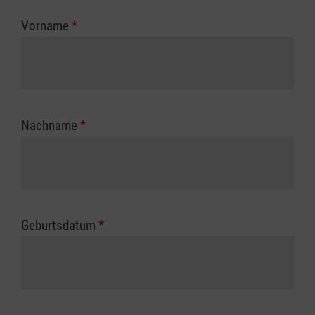
zuständigen Berufsgenossenschaft oder
Vorname
*
Unfallkasse.
Nachname
*
Geburtsdatum
*