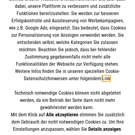
dabei, unsere Plattform zu verbessern und zusätzliche
BIC: GENODED 1PA7
Funktionen bereitzustellen. Sie werden zur besseren
Erfolgskontrolle und Aussteuerung von Werbekampagnen,
wie z.B. Google Ads, eingesetzt. Das bedeutet, dass Cookies
zur Personalisierung von Anzeigen verwendet werden. Sie
entscheiden selbst, welche Kategorien Sie zulassen
möchten. Beachten Sie jedoch, dass bei fehlender
Zustimmung gegebenenfalls nicht mehr alle
Funktionalitäten der Webseite zur Verfügung stehen.
Weitere Infos finden Sie in unseren speziellen Cookie-
Newsletter abonnieren
Datenschutzhinweisen unter folgendem
Link
.
Technisch notwendige Cookies können nicht abgelehnt
Cookies verwalten
|
AGB
|
Impressum
|
Datenschutz
|
werden, da ein Betrieb der Seite dann nicht mehr
Barrierefreiheit
|
Kontakt
|
Sharepoint
|
Mediathek
gewährleistet werden kann.
Mit dem Klick auf
Alle akzeptieren
stimmen Sie zusätzlich
dem Gebrauch der nicht notwendigen Cookies zu. Um Ihre
Einstellungen anzupassen, wählen Sie
Details anzeigen
.