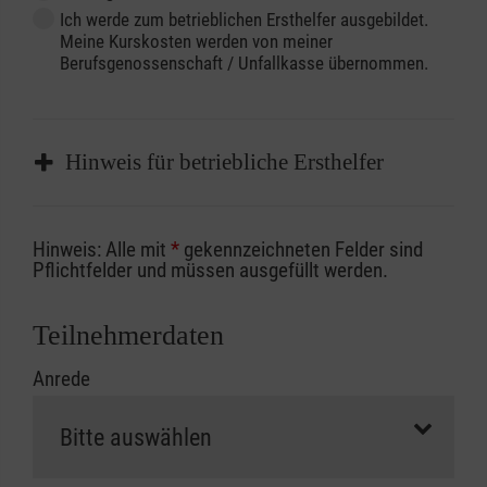
Ich werde zum betrieblichen Ersthelfer ausgebildet.
Meine Kurskosten werden von meiner
Berufsgenossenschaft / Unfallkasse übernommen.
Hinweis für betriebliche Ersthelfer
Sofern Sie ein Kostenübernahmeverfahren
Hinweis: Alle mit
*
gekennzeichneten Felder sind
Ihrer Berufsgenossenschaft / Unfallkasse
Pflichtfelder und müssen ausgefüllt werden.
nutzen, beachten Sie bitte, dass die
Abrechnungsunterlagen spätestens zu
Teilnehmerdaten
Kursbeginn vorliegen müssen. Andernfalls
Anrede
erfolgt eine Abrechnung der vollen Kursgebühr
als Selbstzahler.
Die notwendigen Formulare für die
Kostenübernahme erhalten Sie bei der für Sie