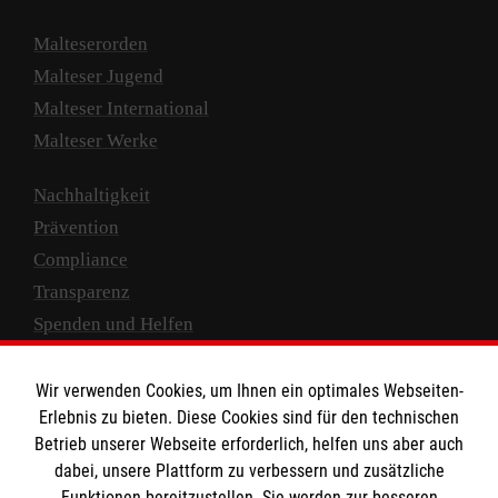
Malteserorden
Malteser Jugend
Malteser International
Malteser Werke
Nachhaltigkeit
Prävention
Compliance
Transparenz
Spenden und Helfen
Spendenkonto
Wir verwenden Cookies, um Ihnen ein optimales Webseiten-
Empfänger: Malteser Hilfsdienst e.V.
Erlebnis zu bieten. Diese Cookies sind für den technischen
Betrieb unserer Webseite erforderlich, helfen uns aber auch
IBAN: DE10 3706 0120 1201 2000 12
dabei, unsere Plattform zu verbessern und zusätzliche
BIC: GENODED 1PA7
Funktionen bereitzustellen. Sie werden zur besseren