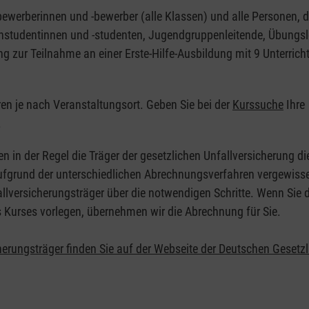
nbewerberinnen und -bewerber (alle Klassen) und alle Personen, d
zinstudentinnen und -studenten, Jugendgruppenleitende, Übungsl
ng zur Teilnahme an einer Erste-Hilfe-Ausbildung mit 9 Unterrich
eren je nach Veranstaltungsort. Geben Sie bei der
Kurssuche
Ihre
.
en in der Regel die Träger der gesetzlichen Unfallversicherung d
 Aufgrund der unterschiedlichen Abrechnungsverfahren vergewisse
allversicherungsträger über die notwendigen Schritte. Wenn Sie d
s Kurses vorlegen, übernehmen wir die Abrechnung für Sie.
herungsträger finden Sie auf der Webseite der Deutschen Gesetz