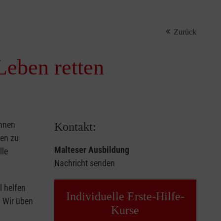
Zurück
Leben retten
önnen
Kontakt:
sen zu
Malteser Ausbildung
lle
Nachricht senden
l helfen
Individuelle Erste-Hilfe-
. Wir üben
Kurse