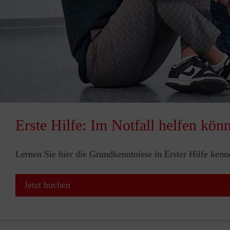
Erste Hilfe: Im Notfall helfen kön
Lernen Sie hier die Grundkenntnisse in Erster Hilfe ken
Jetzt buchen