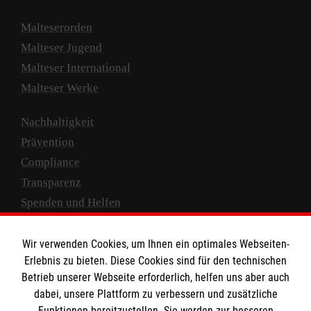
Malteserorden
Malteser Jugend
Malteser International
Malteser Werke
Nachhaltigkeit
Prävention
Compliance
Transparenz
Spenden und Helfen
Spendenkonto
Wir verwenden Cookies, um Ihnen ein optimales Webseiten-
Empfänger: Malteser Hilfsdienst e.V.
Erlebnis zu bieten. Diese Cookies sind für den technischen
Betrieb unserer Webseite erforderlich, helfen uns aber auch
IBAN: DE10 3706 0120 1201 2000 12
dabei, unsere Plattform zu verbessern und zusätzliche
BIC: GENODED 1PA7
Funktionen bereitzustellen. Sie werden zur besseren