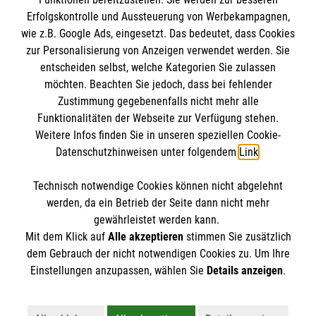
Erfolgskontrolle und Aussteuerung von Werbekampagnen,
wie z.B. Google Ads, eingesetzt. Das bedeutet, dass Cookies
zur Personalisierung von Anzeigen verwendet werden. Sie
entscheiden selbst, welche Kategorien Sie zulassen
möchten. Beachten Sie jedoch, dass bei fehlender
Zustimmung gegebenenfalls nicht mehr alle
Funktionalitäten der Webseite zur Verfügung stehen.
Weitere Infos finden Sie in unseren speziellen Cookie-
Newsletter abonnieren
Datenschutzhinweisen unter folgendem
Link
.
Technisch notwendige Cookies können nicht abgelehnt
Cookies verwalten
|
AGB
|
Impressum
|
Datenschutz
|
werden, da ein Betrieb der Seite dann nicht mehr
Barrierefreiheit
|
Kontakt
|
Sharepoint
|
Mediathek
gewährleistet werden kann.
Mit dem Klick auf
Alle akzeptieren
stimmen Sie zusätzlich
dem Gebrauch der nicht notwendigen Cookies zu. Um Ihre
Einstellungen anzupassen, wählen Sie
Details anzeigen
.