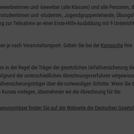
nbewerberinnen und -bewerber (alle Klassen) und alle Personen, d
zinstudentinnen und -studenten, Jugendgruppenleitende, Übungsl
ng zur Teilnahme an einer Erste-Hilfe-Ausbildung mit 9 Unterrich
eren je nach Veranstaltungsort. Geben Sie bei der
Kurssuche
Ihre
.
en in der Regel die Träger der gesetzlichen Unfallversicherung d
 Aufgrund der unterschiedlichen Abrechnungsverfahren vergewisse
allversicherungsträger über die notwendigen Schritte. Wenn Sie d
s Kurses vorlegen, übernehmen wir die Abrechnung für Sie.
herungsträger finden Sie auf der Webseite der Deutschen Gesetz