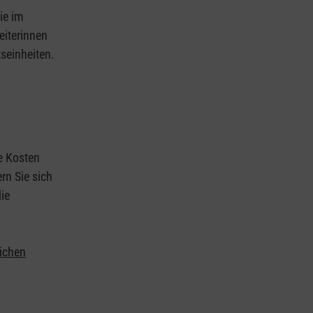
ie im
eiterinnen
tseinheiten.
ie Kosten
rn Sie sich
ie
lichen