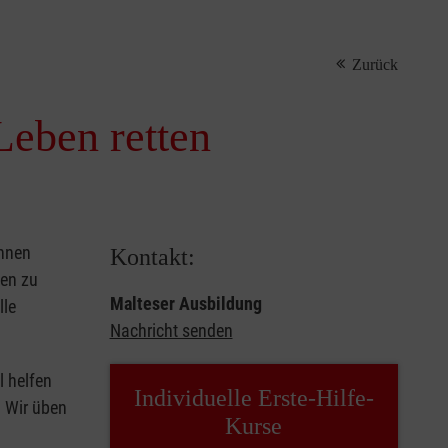
Zurück
Leben retten
önnen
Kontakt:
sen zu
Malteser Ausbildung
lle
Nachricht senden
l helfen
Individuelle Erste-Hilfe-
. Wir üben
Kurse