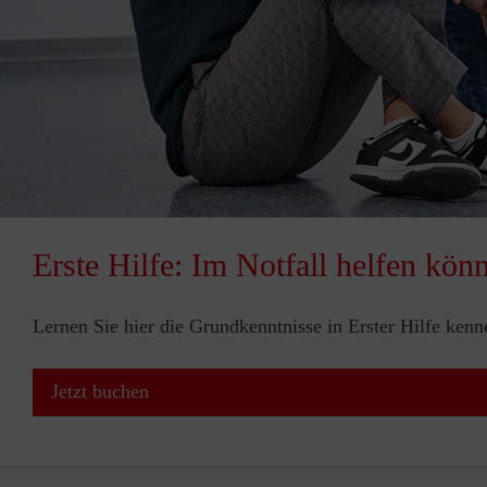
Erste Hilfe: Im Notfall helfen kön
Lernen Sie hier die Grundkenntnisse in Erster Hilfe ken
Jetzt buchen