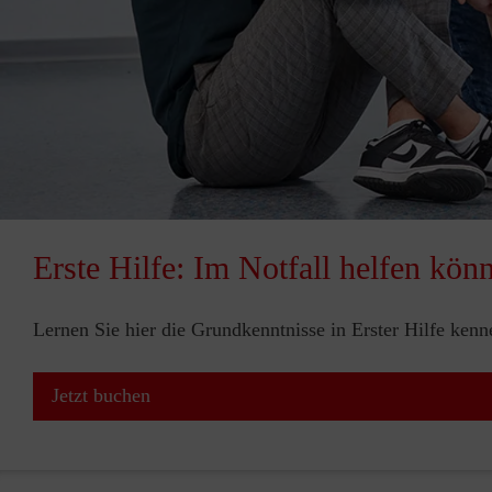
Erste Hilfe: Im Notfall helfen kön
Lernen Sie hier die Grundkenntnisse in Erster Hilfe ken
Jetzt buchen