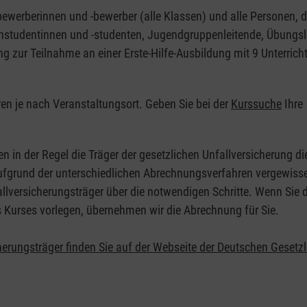
nbewerberinnen und -bewerber (alle Klassen) und alle Personen, d
zinstudentinnen und -studenten, Jugendgruppenleitende, Übungsl
ng zur Teilnahme an einer Erste-Hilfe-Ausbildung mit 9 Unterrich
eren je nach Veranstaltungsort. Geben Sie bei der
Kurssuche
Ihre
.
en in der Regel die Träger der gesetzlichen Unfallversicherung d
 Aufgrund der unterschiedlichen Abrechnungsverfahren vergewisse
allversicherungsträger über die notwendigen Schritte. Wenn Sie d
s Kurses vorlegen, übernehmen wir die Abrechnung für Sie.
herungsträger finden Sie auf der Webseite der Deutschen Gesetz