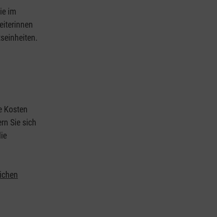
ie im
eiterinnen
tseinheiten.
ie Kosten
rn Sie sich
ie
lichen