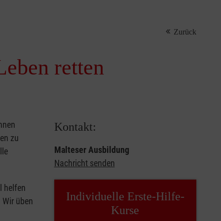
Zurück
Leben retten
önnen
Kontakt:
sen zu
Malteser Ausbildung
lle
Nachricht senden
l helfen
Individuelle Erste-Hilfe-
. Wir üben
Kurse