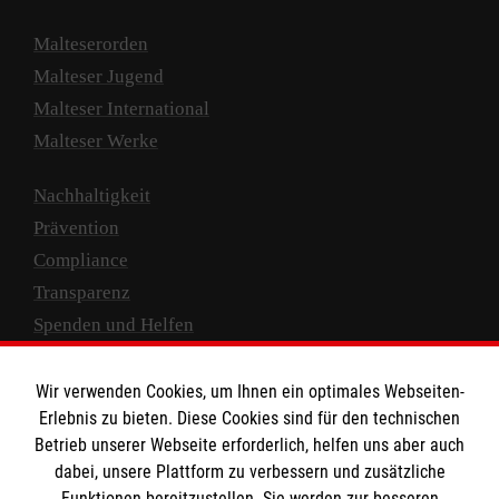
Malteserorden
Malteser Jugend
Malteser International
Malteser Werke
Nachhaltigkeit
Prävention
Compliance
Transparenz
Spenden und Helfen
Spendenkonto
Wir verwenden Cookies, um Ihnen ein optimales Webseiten-
Empfänger: Malteser Hilfsdienst e.V.
Erlebnis zu bieten. Diese Cookies sind für den technischen
Betrieb unserer Webseite erforderlich, helfen uns aber auch
IBAN: DE10 3706 0120 1201 2000 12
dabei, unsere Plattform zu verbessern und zusätzliche
BIC: GENODED 1PA7
Funktionen bereitzustellen. Sie werden zur besseren