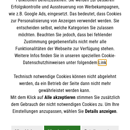
Erfolgskontrolle und Aussteuerung von Werbekampagnen,
wie z.B. Google Ads, eingesetzt. Das bedeutet, dass Cookies
zur Personalisierung von Anzeigen verwendet werden. Sie
entscheiden selbst, welche Kategorien Sie zulassen
möchten. Beachten Sie jedoch, dass bei fehlender
Zustimmung gegebenenfalls nicht mehr alle
Funktionalitäten der Webseite zur Verfügung stehen.
Weitere Infos finden Sie in unseren speziellen Cookie-
Newsletter abonnieren
Datenschutzhinweisen unter folgendem
Link
.
Technisch notwendige Cookies können nicht abgelehnt
Cookies verwalten
|
AGB
|
Impressum
|
Datenschutz
|
werden, da ein Betrieb der Seite dann nicht mehr
Barrierefreiheit
|
Kontakt
|
Sharepoint
|
Mediathek
gewährleistet werden kann.
Mit dem Klick auf
Alle akzeptieren
stimmen Sie zusätzlich
dem Gebrauch der nicht notwendigen Cookies zu. Um Ihre
Einstellungen anzupassen, wählen Sie
Details anzeigen
.