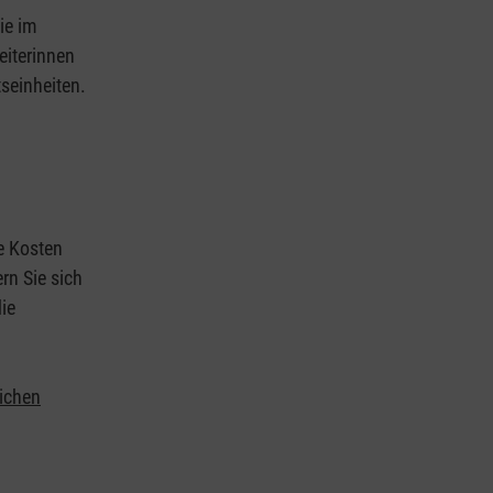
ie im
eiterinnen
tseinheiten.
ie Kosten
rn Sie sich
ie
lichen