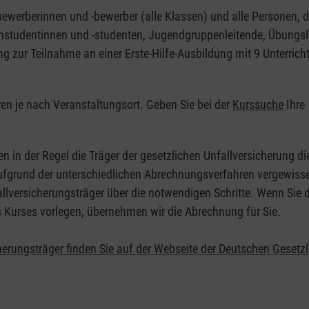
nbewerberinnen und -bewerber (alle Klassen) und alle Personen, d
zinstudentinnen und -studenten, Jugendgruppenleitende, Übungsl
ng zur Teilnahme an einer Erste-Hilfe-Ausbildung mit 9 Unterrich
eren je nach Veranstaltungsort. Geben Sie bei der
Kurssuche
Ihre
.
en in der Regel die Träger der gesetzlichen Unfallversicherung d
 Aufgrund der unterschiedlichen Abrechnungsverfahren vergewisse
allversicherungsträger über die notwendigen Schritte. Wenn Sie d
s Kurses vorlegen, übernehmen wir die Abrechnung für Sie.
herungsträger finden Sie auf der Webseite der Deutschen Gesetz