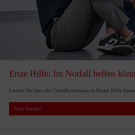
Erste Hilfe: Im Notfall helfen kön
Lernen Sie hier die Grundkenntnisse in Erster Hilfe ken
Jetzt buchen