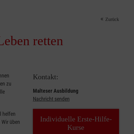
Zurück
Leben retten
önnen
Kontakt:
sen zu
Malteser Ausbildung
lle
Nachricht senden
l helfen
Individuelle Erste-Hilfe-
. Wir üben
Kurse