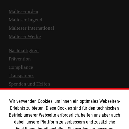
Malteserorden
Malteser Jugend
Malteser International
Malteser Werke
Nachhaltigkeit
Prävention
Compliance
Transparenz
Spenden und Helfen
Spendenkonto
Wir verwenden Cookies, um Ihnen ein optimales Webseiten-
Empfänger: Malteser Hilfsdienst e.V.
Erlebnis zu bieten. Diese Cookies sind für den technischen
Betrieb unserer Webseite erforderlich, helfen uns aber auch
IBAN: DE10 3706 0120 1201 2000 12
dabei, unsere Plattform zu verbessern und zusätzliche
BIC: GENODED 1PA7
Funktionen bereitzustellen. Sie werden zur besseren