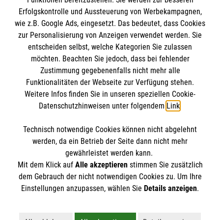
Erfolgskontrolle und Aussteuerung von Werbekampagnen,
wie z.B. Google Ads, eingesetzt. Das bedeutet, dass Cookies
zur Personalisierung von Anzeigen verwendet werden. Sie
entscheiden selbst, welche Kategorien Sie zulassen
möchten. Beachten Sie jedoch, dass bei fehlender
Zustimmung gegebenenfalls nicht mehr alle
Funktionalitäten der Webseite zur Verfügung stehen.
Weitere Infos finden Sie in unseren speziellen Cookie-
Newsletter abonnieren
Datenschutzhinweisen unter folgendem
Link
.
Technisch notwendige Cookies können nicht abgelehnt
Cookies verwalten
|
AGB
|
Impressum
|
Datenschutz
|
werden, da ein Betrieb der Seite dann nicht mehr
Barrierefreiheit
|
Kontakt
|
Sharepoint
|
Mediathek
gewährleistet werden kann.
Mit dem Klick auf
Alle akzeptieren
stimmen Sie zusätzlich
dem Gebrauch der nicht notwendigen Cookies zu. Um Ihre
Einstellungen anzupassen, wählen Sie
Details anzeigen
.