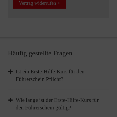
Vertrag widerrufen >
Häufig gestellte Fragen
Ist ein Erste-Hilfe-Kurs für den
Führerschein Pflicht?
Die Teilnahme an einem Erste-Hilfe-Kurs ist
Wie lange ist der Erste-Hilfe-Kurs für
Pflicht, bevor Sie Ihren Führerschein erhalten
den Führerschein gültig?
können. Vor der Führerscheinprüfung müssen