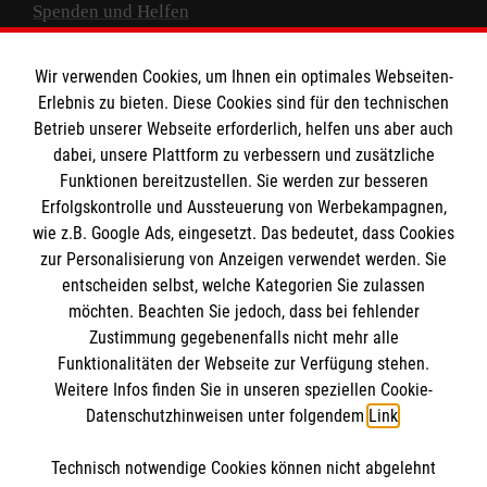
Spenden und Helfen
Spendenkonto
Wir verwenden Cookies, um Ihnen ein optimales Webseiten-
Empfänger: Malteser Hilfsdienst e.V.
Erlebnis zu bieten. Diese Cookies sind für den technischen
Betrieb unserer Webseite erforderlich, helfen uns aber auch
IBAN: DE10 3706 0120 1201 2000 12
dabei, unsere Plattform zu verbessern und zusätzliche
BIC: GENODED 1PA7
Funktionen bereitzustellen. Sie werden zur besseren
Erfolgskontrolle und Aussteuerung von Werbekampagnen,
wie z.B. Google Ads, eingesetzt. Das bedeutet, dass Cookies
zur Personalisierung von Anzeigen verwendet werden. Sie
entscheiden selbst, welche Kategorien Sie zulassen
möchten. Beachten Sie jedoch, dass bei fehlender
Zustimmung gegebenenfalls nicht mehr alle
Funktionalitäten der Webseite zur Verfügung stehen.
Weitere Infos finden Sie in unseren speziellen Cookie-
Newsletter abonnieren
Datenschutzhinweisen unter folgendem
Link
.
Technisch notwendige Cookies können nicht abgelehnt
Cookies verwalten
|
AGB
|
Impressum
|
Datenschutz
|