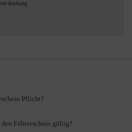
Ihrer Buchung.
rschein Pflicht?
 bevor Sie Ihren Führerschein erhalten können. Vor der Führersch
r den Führerschein gültig?
ass Sie einen Erste-Hilfe-Kurs erfolgreich abgeschlossen haben.