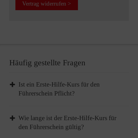
Vertrag widerrufen >
Häufig gestellte Fragen
Ist ein Erste-Hilfe-Kurs für den
Führerschein Pflicht?
Die Teilnahme an einem Erste-Hilfe-Kurs ist
Wie lange ist der Erste-Hilfe-Kurs für
Pflicht, bevor Sie Ihren Führerschein erhalten
den Führerschein gültig?
können. Vor der Führerscheinprüfung müssen