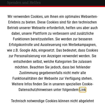
Spenden und Helfen
Spendenkonto
Wir verwenden Cookies, um Ihnen ein optimales Webseiten-
Empfänger: Malteser Hilfsdienst e.V.
Erlebnis zu bieten. Diese Cookies sind für den technischen
Betrieb unserer Webseite erforderlich, helfen uns aber auch
IBAN: DE10 3706 0120 1201 2000 12
dabei, unsere Plattform zu verbessern und zusätzliche
BIC: GENODED 1PA7
Funktionen bereitzustellen. Sie werden zur besseren
Erfolgskontrolle und Aussteuerung von Werbekampagnen,
wie z.B. Google Ads, eingesetzt. Das bedeutet, dass Cookies
zur Personalisierung von Anzeigen verwendet werden. Sie
entscheiden selbst, welche Kategorien Sie zulassen
möchten. Beachten Sie jedoch, dass bei fehlender
Zustimmung gegebenenfalls nicht mehr alle
Funktionalitäten der Webseite zur Verfügung stehen.
Weitere Infos finden Sie in unseren speziellen Cookie-
Newsletter abonnieren
Datenschutzhinweisen unter folgendem
Link
.
Technisch notwendige Cookies können nicht abgelehnt
Cookies verwalten
|
AGB
|
Impressum
|
Datenschutz
|