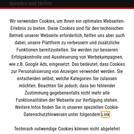
Spenden und Helfen
Spendenkonto
Wir verwenden Cookies, um Ihnen ein optimales Webseiten-
Empfänger: Malteser Hilfsdienst e.V.
Erlebnis zu bieten. Diese Cookies sind für den technischen
Betrieb unserer Webseite erforderlich, helfen uns aber auch
IBAN: DE10 3706 0120 1201 2000 12
dabei, unsere Plattform zu verbessern und zusätzliche
BIC: GENODED 1PA7
Funktionen bereitzustellen. Sie werden zur besseren
Erfolgskontrolle und Aussteuerung von Werbekampagnen,
wie z.B. Google Ads, eingesetzt. Das bedeutet, dass Cookies
zur Personalisierung von Anzeigen verwendet werden. Sie
entscheiden selbst, welche Kategorien Sie zulassen
möchten. Beachten Sie jedoch, dass bei fehlender
Zustimmung gegebenenfalls nicht mehr alle
Funktionalitäten der Webseite zur Verfügung stehen.
Weitere Infos finden Sie in unseren speziellen Cookie-
Newsletter abonnieren
Datenschutzhinweisen unter folgendem
Link
.
Technisch notwendige Cookies können nicht abgelehnt
Cookies verwalten
|
AGB
|
Impressum
|
Datenschutz
|