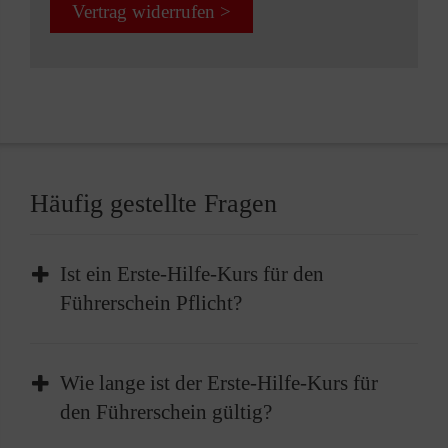
Vertrag widerrufen >
Häufig gestellte Fragen
Ist ein Erste-Hilfe-Kurs für den
Führerschein Pflicht?
Die Teilnahme an einem Erste-Hilfe-Kurs ist
Wie lange ist der Erste-Hilfe-Kurs für
Pflicht, bevor Sie Ihren Führerschein erhalten
den Führerschein gültig?
können. Vor der Führerscheinprüfung müssen