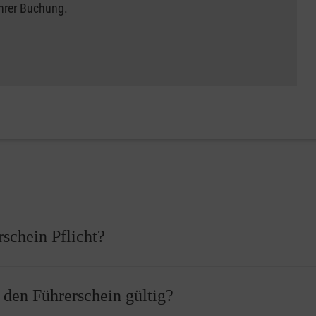
Ihrer Buchung.
rschein Pflicht?
 bevor Sie Ihren Führerschein erhalten können. Vor der Führersch
r den Führerschein gültig?
ass Sie einen Erste-Hilfe-Kurs erfolgreich abgeschlossen haben.