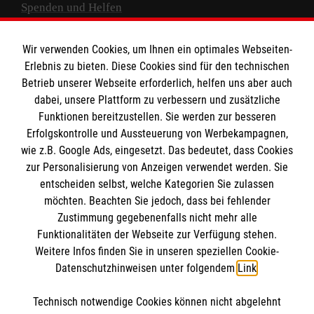
Spenden und Helfen
Spendenkonto
Wir verwenden Cookies, um Ihnen ein optimales Webseiten-
Empfänger: Malteser Hilfsdienst e.V.
Erlebnis zu bieten. Diese Cookies sind für den technischen
Betrieb unserer Webseite erforderlich, helfen uns aber auch
IBAN: DE10 3706 0120 1201 2000 12
dabei, unsere Plattform zu verbessern und zusätzliche
BIC: GENODED 1PA7
Funktionen bereitzustellen. Sie werden zur besseren
Erfolgskontrolle und Aussteuerung von Werbekampagnen,
wie z.B. Google Ads, eingesetzt. Das bedeutet, dass Cookies
zur Personalisierung von Anzeigen verwendet werden. Sie
entscheiden selbst, welche Kategorien Sie zulassen
möchten. Beachten Sie jedoch, dass bei fehlender
Zustimmung gegebenenfalls nicht mehr alle
Funktionalitäten der Webseite zur Verfügung stehen.
Weitere Infos finden Sie in unseren speziellen Cookie-
Newsletter abonnieren
Datenschutzhinweisen unter folgendem
Link
.
Technisch notwendige Cookies können nicht abgelehnt
Cookies verwalten
|
AGB
|
Impressum
|
Datenschutz
|