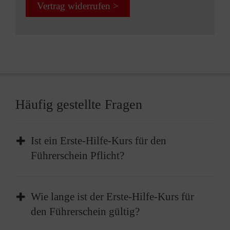
Vertrag widerrufen >
Häufig gestellte Fragen
Ist ein Erste-Hilfe-Kurs für den
Führerschein Pflicht?
Die Teilnahme an einem Erste-Hilfe-Kurs ist
Wie lange ist der Erste-Hilfe-Kurs für
Pflicht, bevor Sie Ihren Führerschein erhalten
den Führerschein gültig?
können. Vor der Führerscheinprüfung müssen