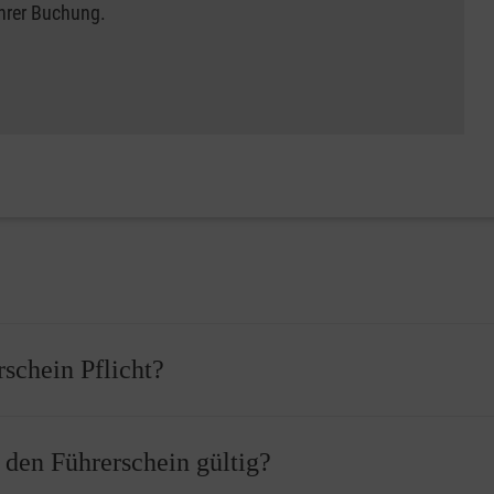
Ihrer Buchung.
rschein Pflicht?
 bevor Sie Ihren Führerschein erhalten können. Vor der Führersch
r den Führerschein gültig?
ass Sie einen Erste-Hilfe-Kurs erfolgreich abgeschlossen haben.