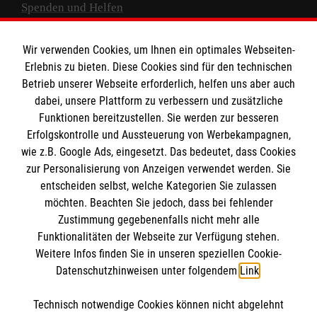
Spenden und Helfen
Spendenkonto
Wir verwenden Cookies, um Ihnen ein optimales Webseiten-
Empfänger: Malteser Hilfsdienst e.V.
Erlebnis zu bieten. Diese Cookies sind für den technischen
Betrieb unserer Webseite erforderlich, helfen uns aber auch
IBAN: DE10 3706 0120 1201 2000 12
dabei, unsere Plattform zu verbessern und zusätzliche
BIC: GENODED 1PA7
Funktionen bereitzustellen. Sie werden zur besseren
Erfolgskontrolle und Aussteuerung von Werbekampagnen,
wie z.B. Google Ads, eingesetzt. Das bedeutet, dass Cookies
zur Personalisierung von Anzeigen verwendet werden. Sie
entscheiden selbst, welche Kategorien Sie zulassen
möchten. Beachten Sie jedoch, dass bei fehlender
Zustimmung gegebenenfalls nicht mehr alle
Funktionalitäten der Webseite zur Verfügung stehen.
Weitere Infos finden Sie in unseren speziellen Cookie-
Newsletter abonnieren
Datenschutzhinweisen unter folgendem
Link
.
Technisch notwendige Cookies können nicht abgelehnt
Cookies verwalten
|
AGB
|
Impressum
|
Datenschutz
|