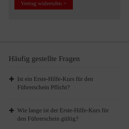
Vertrag widerrufen >
Häufig gestellte Fragen
Ist ein Erste-Hilfe-Kurs für den
Führerschein Pflicht?
Die Teilnahme an einem Erste-Hilfe-Kurs ist
Wie lange ist der Erste-Hilfe-Kurs für
Pflicht, bevor Sie Ihren Führerschein erhalten
den Führerschein gültig?
können. Vor der Führerscheinprüfung müssen