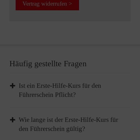
Vertrag widerrufen >
Häufig gestellte Fragen
Ist ein Erste-Hilfe-Kurs für den
Führerschein Pflicht?
Die Teilnahme an einem Erste-Hilfe-Kurs ist
Wie lange ist der Erste-Hilfe-Kurs für
Pflicht, bevor Sie Ihren Führerschein erhalten
den Führerschein gültig?
können. Vor der Führerscheinprüfung müssen