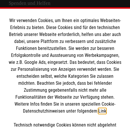
Spenden und Helfen
Spendenkonto
Wir verwenden Cookies, um Ihnen ein optimales Webseiten-
Empfänger: Malteser Hilfsdienst e.V.
Erlebnis zu bieten. Diese Cookies sind für den technischen
Betrieb unserer Webseite erforderlich, helfen uns aber auch
IBAN: DE10 3706 0120 1201 2000 12
dabei, unsere Plattform zu verbessern und zusätzliche
BIC: GENODED 1PA7
Funktionen bereitzustellen. Sie werden zur besseren
Erfolgskontrolle und Aussteuerung von Werbekampagnen,
wie z.B. Google Ads, eingesetzt. Das bedeutet, dass Cookies
zur Personalisierung von Anzeigen verwendet werden. Sie
entscheiden selbst, welche Kategorien Sie zulassen
möchten. Beachten Sie jedoch, dass bei fehlender
Zustimmung gegebenenfalls nicht mehr alle
Funktionalitäten der Webseite zur Verfügung stehen.
Weitere Infos finden Sie in unseren speziellen Cookie-
Newsletter abonnieren
Datenschutzhinweisen unter folgendem
Link
.
Technisch notwendige Cookies können nicht abgelehnt
Cookies verwalten
|
AGB
|
Impressum
|
Datenschutz
|