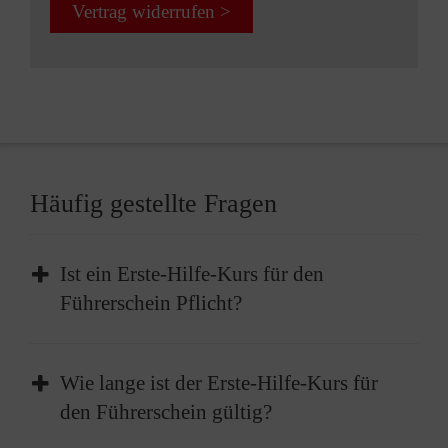
Vertrag widerrufen >
Häufig gestellte Fragen
Ist ein Erste-Hilfe-Kurs für den
Führerschein Pflicht?
Die Teilnahme an einem Erste-Hilfe-Kurs ist
Wie lange ist der Erste-Hilfe-Kurs für
Pflicht, bevor Sie Ihren Führerschein erhalten
den Führerschein gültig?
können. Vor der Führerscheinprüfung müssen