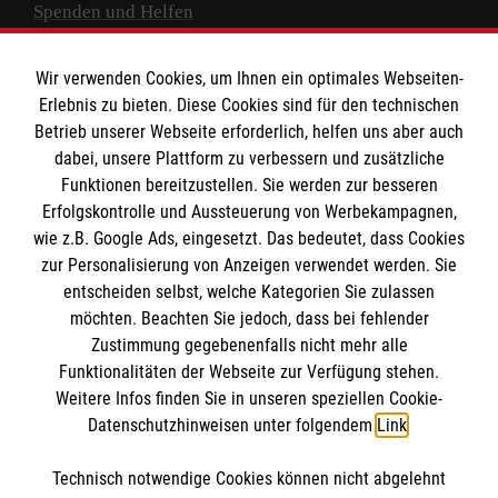
Spenden und Helfen
Spendenkonto
Wir verwenden Cookies, um Ihnen ein optimales Webseiten-
Empfänger: Malteser Hilfsdienst e.V.
Erlebnis zu bieten. Diese Cookies sind für den technischen
Betrieb unserer Webseite erforderlich, helfen uns aber auch
IBAN: DE10 3706 0120 1201 2000 12
dabei, unsere Plattform zu verbessern und zusätzliche
BIC: GENODED 1PA7
Funktionen bereitzustellen. Sie werden zur besseren
Erfolgskontrolle und Aussteuerung von Werbekampagnen,
wie z.B. Google Ads, eingesetzt. Das bedeutet, dass Cookies
zur Personalisierung von Anzeigen verwendet werden. Sie
entscheiden selbst, welche Kategorien Sie zulassen
möchten. Beachten Sie jedoch, dass bei fehlender
Zustimmung gegebenenfalls nicht mehr alle
Funktionalitäten der Webseite zur Verfügung stehen.
Weitere Infos finden Sie in unseren speziellen Cookie-
Newsletter abonnieren
Datenschutzhinweisen unter folgendem
Link
.
Technisch notwendige Cookies können nicht abgelehnt
Cookies verwalten
|
AGB
|
Impressum
|
Datenschutz
|