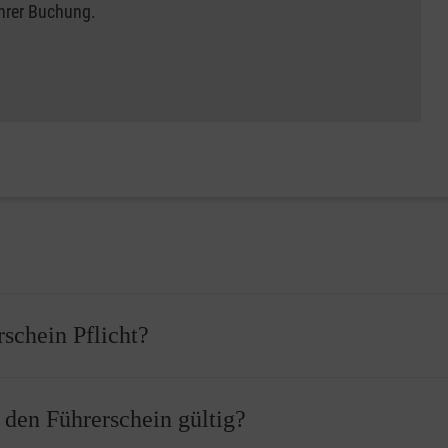
Ihrer Buchung.
rschein Pflicht?
 bevor Sie Ihren Führerschein erhalten können. Vor der Führersch
r den Führerschein gültig?
ass Sie einen Erste-Hilfe-Kurs erfolgreich abgeschlossen haben.