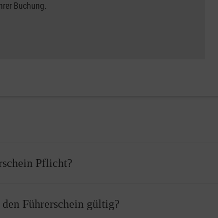
Ihrer Buchung.
rschein Pflicht?
 bevor Sie Ihren Führerschein erhalten können. Vor der Führersch
r den Führerschein gültig?
ass Sie einen Erste-Hilfe-Kurs erfolgreich abgeschlossen haben.