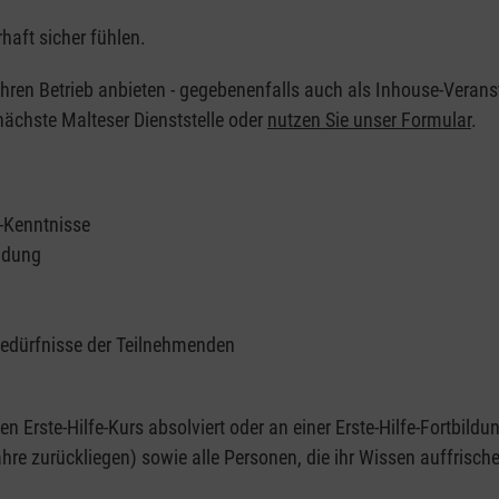
haft sicher fühlen.
 Ihren Betrieb anbieten - gegebenenfalls auch als Inhouse-Verans
nächste Malteser Dienststelle oder
nutzen Sie unser Formular
.
e-Kenntnisse
ildung
Bedürfnisse der Teilnehmenden
nen Erste-Hilfe-Kurs absolviert oder an einer Erste-Hilfe-Fortbildu
re zurückliegen) sowie alle Personen, die ihr Wissen auffrisch