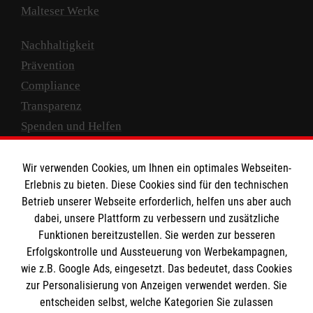
Malteser Werke
Nachhaltigkeit
Prävention
Compliance
Transparenz
Spenden und Helfen
Spendenkonto
Wir verwenden Cookies, um Ihnen ein optimales Webseiten-
Empfänger: Malteser Hilfsdienst e.V.
Erlebnis zu bieten. Diese Cookies sind für den technischen
Betrieb unserer Webseite erforderlich, helfen uns aber auch
IBAN: DE10 3706 0120 1201 2000 12
dabei, unsere Plattform zu verbessern und zusätzliche
BIC: GENODED 1PA7
Funktionen bereitzustellen. Sie werden zur besseren
Erfolgskontrolle und Aussteuerung von Werbekampagnen,
wie z.B. Google Ads, eingesetzt. Das bedeutet, dass Cookies
zur Personalisierung von Anzeigen verwendet werden. Sie
entscheiden selbst, welche Kategorien Sie zulassen