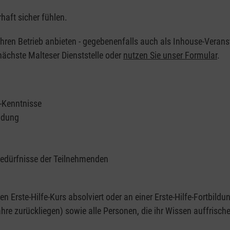
haft sicher fühlen.
 Ihren Betrieb anbieten - gegebenenfalls auch als Inhouse-Verans
nächste Malteser Dienststelle oder
nutzen Sie unser Formular
.
e-Kenntnisse
ildung
Bedürfnisse der Teilnehmenden
nen Erste-Hilfe-Kurs absolviert oder an einer Erste-Hilfe-Fortbildu
re zurückliegen) sowie alle Personen, die ihr Wissen auffrisch