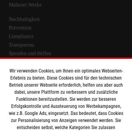
Malteser Werke
Nachhaltigkeit
Prävention
Compliance
Transparenz
Spenden und Helfen
Spendenkonto
Wir verwenden Cookies, um Ihnen ein optimales Webseiten-
Empfänger: Malteser Hilfsdienst e.V.
Erlebnis zu bieten. Diese Cookies sind für den technischen
Betrieb unserer Webseite erforderlich, helfen uns aber auch
IBAN: DE10 3706 0120 1201 2000 12
dabei, unsere Plattform zu verbessern und zusätzliche
BIC: GENODED 1PA7
Funktionen bereitzustellen. Sie werden zur besseren
Erfolgskontrolle und Aussteuerung von Werbekampagnen,
wie z.B. Google Ads, eingesetzt. Das bedeutet, dass Cookies
zur Personalisierung von Anzeigen verwendet werden. Sie
entscheiden selbst, welche Kategorien Sie zulassen