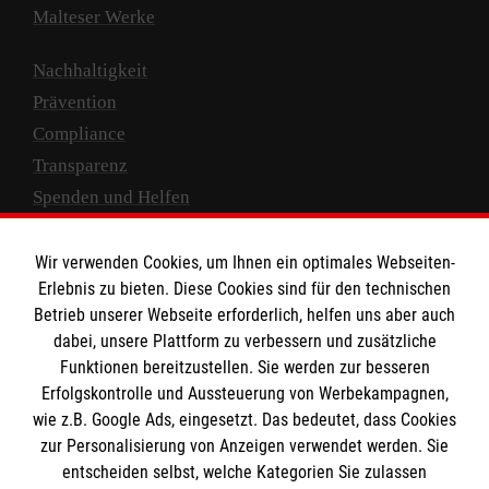
Malteser Werke
Nachhaltigkeit
Prävention
Compliance
Transparenz
Spenden und Helfen
Spendenkonto
Wir verwenden Cookies, um Ihnen ein optimales Webseiten-
Empfänger: Malteser Hilfsdienst e.V.
Erlebnis zu bieten. Diese Cookies sind für den technischen
Betrieb unserer Webseite erforderlich, helfen uns aber auch
IBAN: DE10 3706 0120 1201 2000 12
dabei, unsere Plattform zu verbessern und zusätzliche
BIC: GENODED 1PA7
Funktionen bereitzustellen. Sie werden zur besseren
Erfolgskontrolle und Aussteuerung von Werbekampagnen,
wie z.B. Google Ads, eingesetzt. Das bedeutet, dass Cookies
zur Personalisierung von Anzeigen verwendet werden. Sie
entscheiden selbst, welche Kategorien Sie zulassen