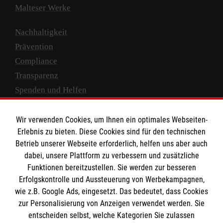
Malteser Werke
Nachhaltigkeit
Prävention
Compliance
Transparenz
Spenden und Helfen
Spendenkonto
Wir verwenden Cookies, um Ihnen ein optimales Webseiten-
Empfänger: Malteser Hilfsdienst e.V.
Erlebnis zu bieten. Diese Cookies sind für den technischen
Betrieb unserer Webseite erforderlich, helfen uns aber auch
IBAN: DE10 3706 0120 1201 2000 12
dabei, unsere Plattform zu verbessern und zusätzliche
BIC: GENODED 1PA7
Funktionen bereitzustellen. Sie werden zur besseren
Erfolgskontrolle und Aussteuerung von Werbekampagnen,
wie z.B. Google Ads, eingesetzt. Das bedeutet, dass Cookies
zur Personalisierung von Anzeigen verwendet werden. Sie
entscheiden selbst, welche Kategorien Sie zulassen