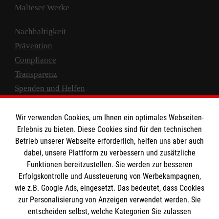
Malteser Werke
Nachhaltigkeit
Prävention
Compliance
Transparenz
Spenden und Helfen
Spendenkonto
Wir verwenden Cookies, um Ihnen ein optimales Webseiten-
Empfänger: Malteser Hilfsdienst e.V.
Erlebnis zu bieten. Diese Cookies sind für den technischen
Betrieb unserer Webseite erforderlich, helfen uns aber auch
IBAN: DE10 3706 0120 1201 2000 12
dabei, unsere Plattform zu verbessern und zusätzliche
BIC: GENODED 1PA7
Funktionen bereitzustellen. Sie werden zur besseren
Erfolgskontrolle und Aussteuerung von Werbekampagnen,
wie z.B. Google Ads, eingesetzt. Das bedeutet, dass Cookies
zur Personalisierung von Anzeigen verwendet werden. Sie
entscheiden selbst, welche Kategorien Sie zulassen