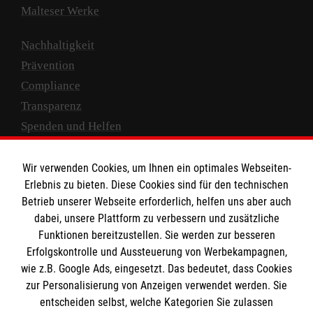
Malteser Werke
Nachhaltigkeit
Prävention
Compliance
Transparenz
Spenden und Helfen
Spendenkonto
Wir verwenden Cookies, um Ihnen ein optimales Webseiten-
Empfänger: Malteser Hilfsdienst e.V.
Erlebnis zu bieten. Diese Cookies sind für den technischen
Betrieb unserer Webseite erforderlich, helfen uns aber auch
IBAN: DE10 3706 0120 1201 2000 12
dabei, unsere Plattform zu verbessern und zusätzliche
BIC: GENODED 1PA7
Funktionen bereitzustellen. Sie werden zur besseren
Erfolgskontrolle und Aussteuerung von Werbekampagnen,
wie z.B. Google Ads, eingesetzt. Das bedeutet, dass Cookies
zur Personalisierung von Anzeigen verwendet werden. Sie
entscheiden selbst, welche Kategorien Sie zulassen