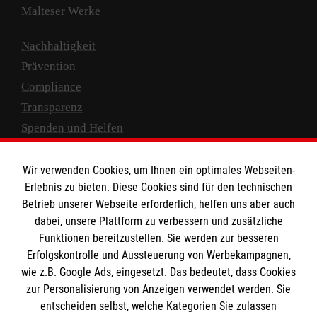
Malteser Werke
Nachhaltigkeit
Prävention
Compliance
Transparenz
Spenden und Helfen
Spendenkonto
Wir verwenden Cookies, um Ihnen ein optimales Webseiten-
Empfänger: Malteser Hilfsdienst e.V.
Erlebnis zu bieten. Diese Cookies sind für den technischen
Betrieb unserer Webseite erforderlich, helfen uns aber auch
IBAN: DE10 3706 0120 1201 2000 12
dabei, unsere Plattform zu verbessern und zusätzliche
BIC: GENODED 1PA7
Funktionen bereitzustellen. Sie werden zur besseren
Erfolgskontrolle und Aussteuerung von Werbekampagnen,
wie z.B. Google Ads, eingesetzt. Das bedeutet, dass Cookies
zur Personalisierung von Anzeigen verwendet werden. Sie
entscheiden selbst, welche Kategorien Sie zulassen