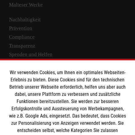
Malteser Werke
Nachhaltigkeit
Prävention
Compliance
Transparenz
Spenden und Helfen
Spendenkonto
Wir verwenden Cookies, um Ihnen ein optimales Webseiten-
Empfänger: Malteser Hilfsdienst e.V.
Erlebnis zu bieten. Diese Cookies sind für den technischen
Betrieb unserer Webseite erforderlich, helfen uns aber auch
IBAN: DE10 3706 0120 1201 2000 12
dabei, unsere Plattform zu verbessern und zusätzliche
BIC: GENODED 1PA7
Funktionen bereitzustellen. Sie werden zur besseren
Erfolgskontrolle und Aussteuerung von Werbekampagnen,
wie z.B. Google Ads, eingesetzt. Das bedeutet, dass Cookies
zur Personalisierung von Anzeigen verwendet werden. Sie
entscheiden selbst, welche Kategorien Sie zulassen