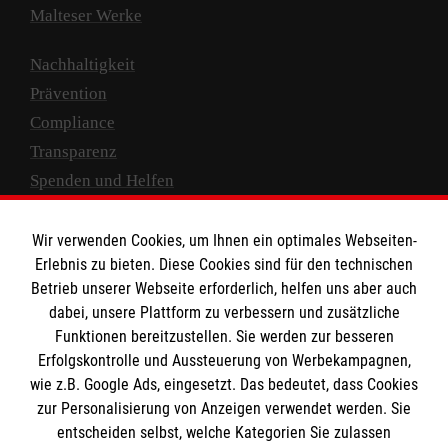
Malteser Werke
Nachhaltigkeit
Prävention
Compliance
Transparenz
Spenden und Helfen
Spendenkonto
Wir verwenden Cookies, um Ihnen ein optimales Webseiten-
Empfänger: Malteser Hilfsdienst e.V.
Erlebnis zu bieten. Diese Cookies sind für den technischen
Betrieb unserer Webseite erforderlich, helfen uns aber auch
IBAN: DE10 3706 0120 1201 2000 12
dabei, unsere Plattform zu verbessern und zusätzliche
BIC: GENODED 1PA7
Funktionen bereitzustellen. Sie werden zur besseren
Erfolgskontrolle und Aussteuerung von Werbekampagnen,
wie z.B. Google Ads, eingesetzt. Das bedeutet, dass Cookies
zur Personalisierung von Anzeigen verwendet werden. Sie
entscheiden selbst, welche Kategorien Sie zulassen