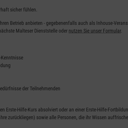
haft sicher fühlen.
 Ihren Betrieb anbieten - gegebenenfalls auch als Inhouse-Verans
nächste Malteser Dienststelle oder
nutzen Sie unser Formular
.
e-Kenntnisse
ildung
Bedürfnisse der Teilnehmenden
nen Erste-Hilfe-Kurs absolviert oder an einer Erste-Hilfe-Fortbildu
re zurückliegen) sowie alle Personen, die ihr Wissen auffrisch