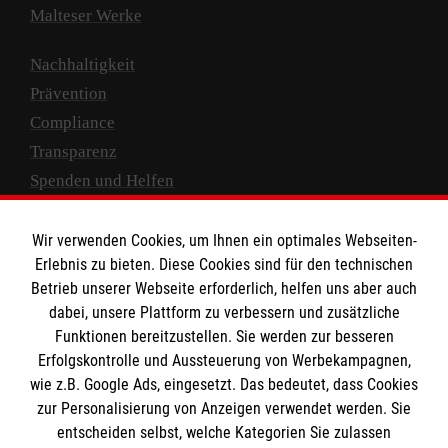
Malteser Werke
Nachhaltigkeit
Prävention
Compliance
Transparenz
Spenden und Helfen
Spendenkonto
Wir verwenden Cookies, um Ihnen ein optimales Webseiten-
Empfänger: Malteser Hilfsdienst e.V.
Erlebnis zu bieten. Diese Cookies sind für den technischen
Betrieb unserer Webseite erforderlich, helfen uns aber auch
IBAN: DE10 3706 0120 1201 2000 12
dabei, unsere Plattform zu verbessern und zusätzliche
BIC: GENODED 1PA7
Funktionen bereitzustellen. Sie werden zur besseren
Erfolgskontrolle und Aussteuerung von Werbekampagnen,
wie z.B. Google Ads, eingesetzt. Das bedeutet, dass Cookies
zur Personalisierung von Anzeigen verwendet werden. Sie
entscheiden selbst, welche Kategorien Sie zulassen