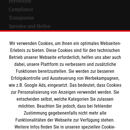
Prävention
Compliance
Transparenz
Spenden und Helfen
Spendenkonto
Wir verwenden Cookies, um Ihnen ein optimales Webseiten-
Empfänger: Malteser Hilfsdienst e.V.
Erlebnis zu bieten. Diese Cookies sind für den technischen
Betrieb unserer Webseite erforderlich, helfen uns aber auch
IBAN: DE10 3706 0120 1201 2000 12
dabei, unsere Plattform zu verbessern und zusätzliche
BIC: GENODED 1PA7
Funktionen bereitzustellen. Sie werden zur besseren
Erfolgskontrolle und Aussteuerung von Werbekampagnen,
wie z.B. Google Ads, eingesetzt. Das bedeutet, dass Cookies
zur Personalisierung von Anzeigen verwendet werden. Sie
entscheiden selbst, welche Kategorien Sie zulassen
möchten. Beachten Sie jedoch, dass bei fehlender
Zustimmung gegebenenfalls nicht mehr alle
Funktionalitäten der Webseite zur Verfügung stehen.
Weitere Infos finden Sie in unseren speziellen Cookie-