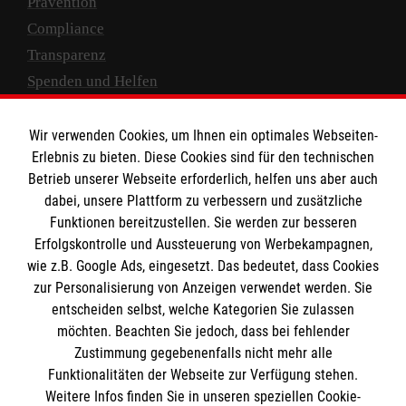
Prävention
Compliance
Transparenz
Spenden und Helfen
Spendenkonto
Wir verwenden Cookies, um Ihnen ein optimales Webseiten-
Empfänger: Malteser Hilfsdienst e.V.
Erlebnis zu bieten. Diese Cookies sind für den technischen
Betrieb unserer Webseite erforderlich, helfen uns aber auch
IBAN: DE10 3706 0120 1201 2000 12
dabei, unsere Plattform zu verbessern und zusätzliche
BIC: GENODED 1PA7
Funktionen bereitzustellen. Sie werden zur besseren
Erfolgskontrolle und Aussteuerung von Werbekampagnen,
wie z.B. Google Ads, eingesetzt. Das bedeutet, dass Cookies
zur Personalisierung von Anzeigen verwendet werden. Sie
entscheiden selbst, welche Kategorien Sie zulassen
möchten. Beachten Sie jedoch, dass bei fehlender
Zustimmung gegebenenfalls nicht mehr alle
Funktionalitäten der Webseite zur Verfügung stehen.
Weitere Infos finden Sie in unseren speziellen Cookie-