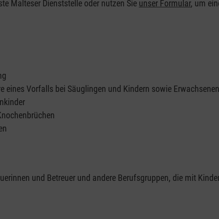
ste Malteser Dienststelle oder nutzen Sie
unser Formular
, um ei
ng
re eines Vorfalls bei Säuglingen und Kindern sowie Erwachsene
nkinder
 Knochenbrüchen
en
reuerinnen und Betreuer und andere Berufsgruppen, die mit Kinde