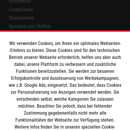
Prävention
Compliance
Transparenz
Spenden und Helfen
Spendenkonto
Wir verwenden Cookies, um Ihnen ein optimales Webseiten-
Empfänger: Malteser Hilfsdienst e.V.
Erlebnis zu bieten. Diese Cookies sind für den technischen
Betrieb unserer Webseite erforderlich, helfen uns aber auch
IBAN: DE10 3706 0120 1201 2000 12
dabei, unsere Plattform zu verbessern und zusätzliche
BIC: GENODED 1PA7
Funktionen bereitzustellen. Sie werden zur besseren
Erfolgskontrolle und Aussteuerung von Werbekampagnen,
wie z.B. Google Ads, eingesetzt. Das bedeutet, dass Cookies
zur Personalisierung von Anzeigen verwendet werden. Sie
entscheiden selbst, welche Kategorien Sie zulassen
möchten. Beachten Sie jedoch, dass bei fehlender
Zustimmung gegebenenfalls nicht mehr alle
Funktionalitäten der Webseite zur Verfügung stehen.
Weitere Infos finden Sie in unseren speziellen Cookie-