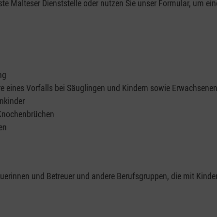
ste Malteser Dienststelle oder nutzen Sie
unser Formular
, um ei
ng
re eines Vorfalls bei Säuglingen und Kindern sowie Erwachsene
nkinder
 Knochenbrüchen
en
reuerinnen und Betreuer und andere Berufsgruppen, die mit Kinde