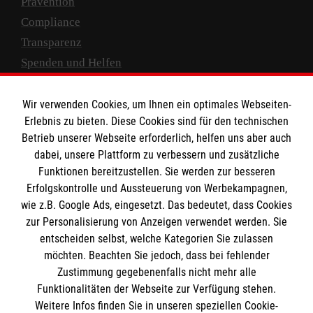
Prävention
Compliance
Transparenz
Spenden und Helfen
Spendenkonto
Wir verwenden Cookies, um Ihnen ein optimales Webseiten-
Empfänger: Malteser Hilfsdienst e.V.
Erlebnis zu bieten. Diese Cookies sind für den technischen
Betrieb unserer Webseite erforderlich, helfen uns aber auch
IBAN: DE10 3706 0120 1201 2000 12
dabei, unsere Plattform zu verbessern und zusätzliche
BIC: GENODED 1PA7
Funktionen bereitzustellen. Sie werden zur besseren
Erfolgskontrolle und Aussteuerung von Werbekampagnen,
wie z.B. Google Ads, eingesetzt. Das bedeutet, dass Cookies
zur Personalisierung von Anzeigen verwendet werden. Sie
entscheiden selbst, welche Kategorien Sie zulassen
möchten. Beachten Sie jedoch, dass bei fehlender
Zustimmung gegebenenfalls nicht mehr alle
Funktionalitäten der Webseite zur Verfügung stehen.
Weitere Infos finden Sie in unseren speziellen Cookie-