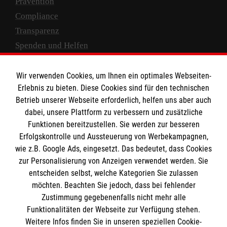
Prävention
Compliance
Transparenz
Spenden und Helfen
Spendenkonto
Wir verwenden Cookies, um Ihnen ein optimales Webseiten-
Empfänger: Malteser Hilfsdienst e.V.
Erlebnis zu bieten. Diese Cookies sind für den technischen
Betrieb unserer Webseite erforderlich, helfen uns aber auch
IBAN: DE10 3706 0120 1201 2000 12
dabei, unsere Plattform zu verbessern und zusätzliche
BIC: GENODED 1PA7
Funktionen bereitzustellen. Sie werden zur besseren
Erfolgskontrolle und Aussteuerung von Werbekampagnen,
wie z.B. Google Ads, eingesetzt. Das bedeutet, dass Cookies
zur Personalisierung von Anzeigen verwendet werden. Sie
entscheiden selbst, welche Kategorien Sie zulassen
möchten. Beachten Sie jedoch, dass bei fehlender
Zustimmung gegebenenfalls nicht mehr alle
Funktionalitäten der Webseite zur Verfügung stehen.
Weitere Infos finden Sie in unseren speziellen Cookie-