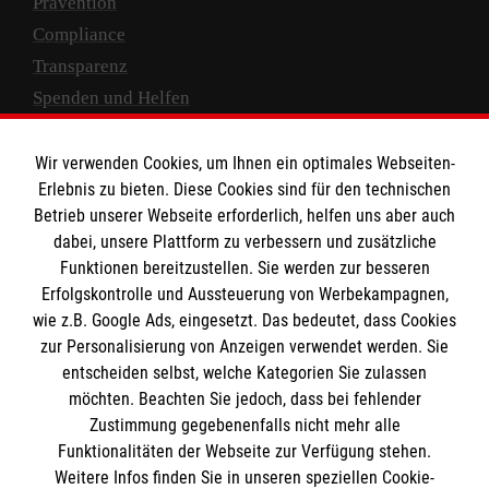
Prävention
Compliance
Transparenz
Spenden und Helfen
Spendenkonto
Wir verwenden Cookies, um Ihnen ein optimales Webseiten-
Empfänger: Malteser Hilfsdienst e.V.
Erlebnis zu bieten. Diese Cookies sind für den technischen
Betrieb unserer Webseite erforderlich, helfen uns aber auch
IBAN: DE10 3706 0120 1201 2000 12
dabei, unsere Plattform zu verbessern und zusätzliche
BIC: GENODED 1PA7
Funktionen bereitzustellen. Sie werden zur besseren
Erfolgskontrolle und Aussteuerung von Werbekampagnen,
wie z.B. Google Ads, eingesetzt. Das bedeutet, dass Cookies
zur Personalisierung von Anzeigen verwendet werden. Sie
entscheiden selbst, welche Kategorien Sie zulassen
möchten. Beachten Sie jedoch, dass bei fehlender
Zustimmung gegebenenfalls nicht mehr alle
Funktionalitäten der Webseite zur Verfügung stehen.
Weitere Infos finden Sie in unseren speziellen Cookie-